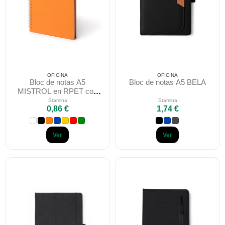
OFICINA
OFICINA
Bloc de notas A5
Bloc de notas A5 BELA
MISTROL en RPET con
anillas flexibles
Stamina
Stamina
0,86 €
1,74 €
Ver
Ver