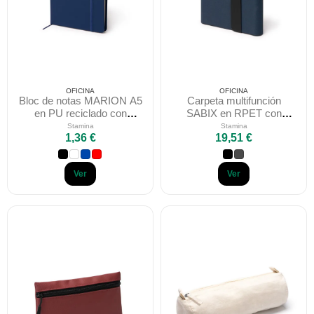
OFICINA
OFICINA
Bloc de notas MARION A5
Carpeta multifunción
en PU reciclado con
SABIX en RPET con
soporte magnético Stamina
cargador inalámbrico 5000
Stamina
Stamina
1,36 €
19,51 €
mAh
Ver
Ver