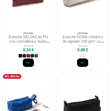
OFICINA
OFICINA
Estuche SELVAX de PU
Estuche KEWA cilíndrico
con cremallera y tirador
de algodón 180 g/m² con
negro Stamina
cremallera Stamina
Stamina
Stamina
0,34 €
0,48 €
Ver
Ver
¡En oferta!