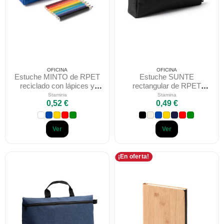
OFICINA
OFICINA
Estuche MINTO de RPET
Estuche SUNTE
reciclado con lápices y
rectangular de RPET
sacapuntas Stamina
reciclado con cremallera
Stamina
Stamina
0,52 €
0,49 €
Stamina
Ver
Ver
¡En oferta!