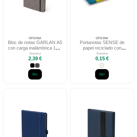
OFICINA
OFICINA
Bloc de notas GARLAN A5
Portanotas SENSE de
con carga inalámbrica 15W
papel reciclado con
en RPET
semillas plantable
Stamina
Stamina
2,39 €
0,15 €
Ver
Ver