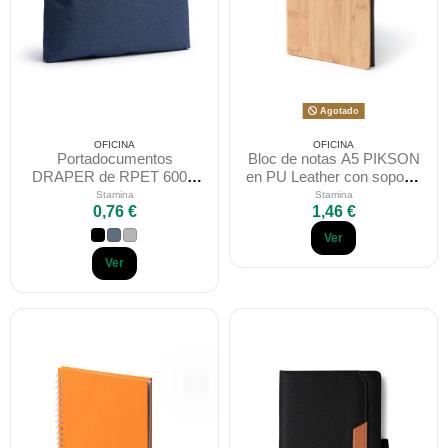
Agotado
OFICINA
OFICINA
Portadocumentos
Bloc de notas A5 PIKSON
DRAPER de RPET 600D
en PU Leather con soporte
con asa y cremallera
multifunción
Stamina
Stamina
0,76 €
1,46 €
Stamina
Ver
Ver