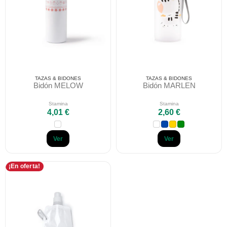
TAZAS & BIDONES
TAZAS & BIDONES
Bidón MELOW
Bidón MARLEN
Stamina
Stamina
4,01 €
2,60 €
Ver
Ver
¡En oferta!