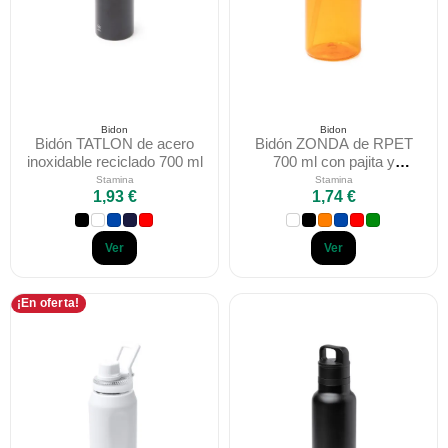
Bidon
Bidon
Bidón TATLON de acero
Bidón ZONDA de RPET
inoxidable reciclado 700 ml
700 ml con pajita y
apertura automática
Stamina
Stamina
1,93 €
1,74 €
Ver
Ver
¡En oferta!