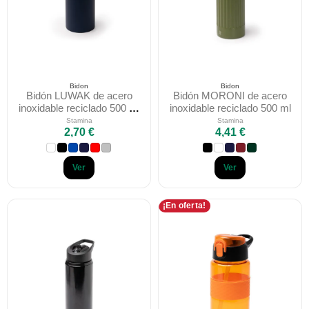
Bidon
Bidon
Bidón LUWAK de acero
Bidón MORONI de acero
inoxidable reciclado 500 ml
inoxidable reciclado 500 ml
con mosquetón
Stamina
Stamina
2,70 €
4,41 €
Ver
Ver
¡En oferta!