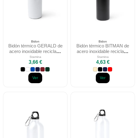
Bidon
Bidon
Bidón térmico GERALD de
Bidón térmico BITMAN de
acero inoxidable reciclado
acero inoxidable reciclado
500 ml
750 ml
Stamina
Stamina
3,66 €
4,63 €
Ver
Ver