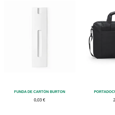
Vista rápida
Vis
FUNDA DE CARTÓN BURTON
PORTADOC
0,03 €