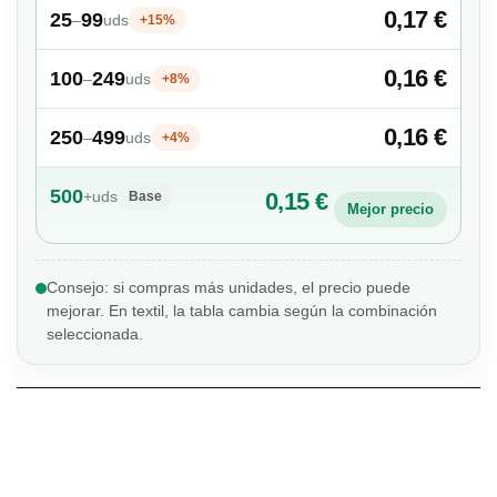
0,17 €
25
99
–
uds
+15%
0,16 €
100
249
–
uds
+8%
0,16 €
250
499
–
uds
+4%
500
+
uds
0,15 €
Base
Mejor precio
Consejo: si compras más unidades, el precio puede
mejorar. En textil, la tabla cambia según la combinación
seleccionada.