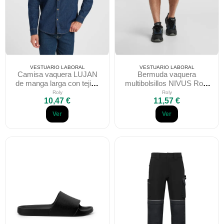
VESTUARIO LABORAL
VESTUARIO LABORAL
Camisa vaquera LUJAN
Bermuda vaquera
de manga larga con tejido
multibolsillos NIVUS Roly
stretch
WRK de alta resistencia
Roly
Roly
10,47 €
11,57 €
Ver
Ver