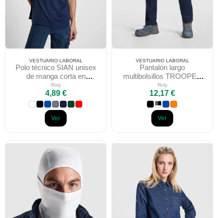
VESTUARIO LABORAL
VESTUARIO LABORAL
Polo técnico SIAN unisex
Pantalón largo
de manga corta en
multibolsillos TROOPER
poliéster waffle
Roly WRK en sarga
Roly
Roly
4,89 €
12,17 €
Ver
Ver