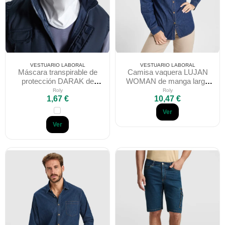
VESTUARIO LABORAL
VESTUARIO LABORAL
Máscara transpirable de
Camisa vaquera LUJAN
protección DARAK de
WOMAN de manga larga
poliéster elástico
con tejido stretch
Roly
Roly
1,67 €
10,47 €
Ver
Ver