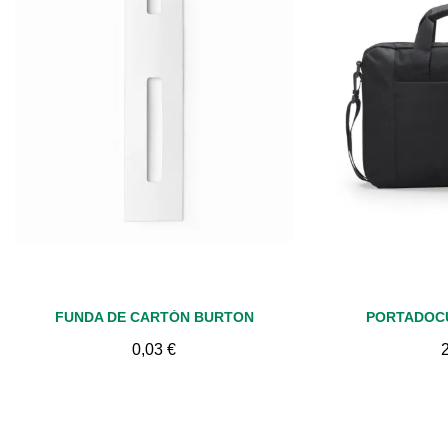
Vista rápida
Vis
FUNDA DE CARTÓN BURTON
PORTADOC
0,03 €