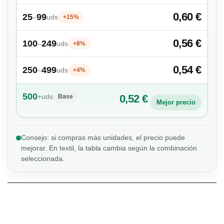
0,60 €
25
99
–
uds
+15%
0,56 €
100
249
–
uds
+8%
0,54 €
250
499
–
uds
+4%
500
+
uds
0,52 €
Base
Mejor precio
Consejo: si compras más unidades, el precio puede
mejorar. En textil, la tabla cambia según la combinación
seleccionada.