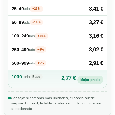
3,41 €
25
49
–
uds
+23%
3,27 €
50
99
–
uds
+18%
3,16 €
100
249
–
uds
+14%
3,02 €
250
499
–
uds
+9%
2,91 €
500
999
–
uds
+5%
1000
+
uds
2,77 €
Base
Mejor precio
Consejo: si compras más unidades, el precio puede
mejorar. En textil, la tabla cambia según la combinación
seleccionada.