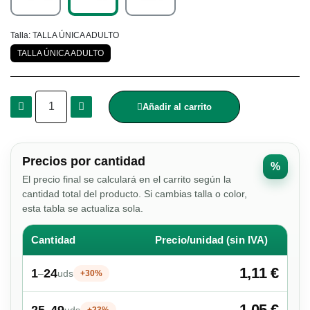
Talla
TALLA ÚNICA ADULTO
TALLA ÚNICA ADULTO
Añadir al carrito
Precios por cantidad
%
El precio final se calculará en el carrito según la
cantidad total del producto. Si cambias talla o color,
esta tabla se actualiza sola.
Cantidad
Precio/unidad (sin IVA)
1,11 €
1
24
–
uds
+30%
1,05 €
25
49
–
uds
+23%