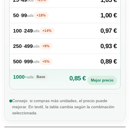
1,00 €
50
99
–
uds
+18%
0,97 €
100
249
–
uds
+14%
0,93 €
250
499
–
uds
+9%
0,89 €
500
999
–
uds
+5%
1000
+
uds
0,85 €
Base
Mejor precio
Consejo: si compras más unidades, el precio puede
mejorar. En textil, la tabla cambia según la combinación
seleccionada.