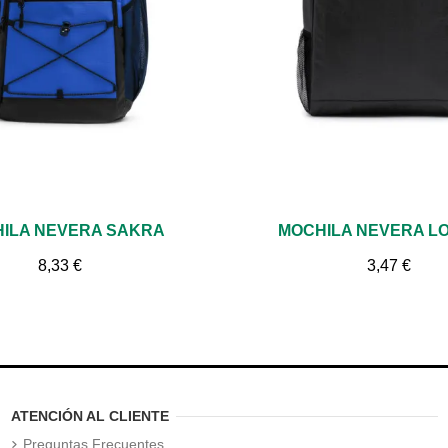
Vista rápida
Vista rápida
ILA NEVERA SAKRA
MOCHILA NEVERA L
8,33 €
3,47 €
ATENCIÓN AL CLIENTE
Preguntas Frecuentes