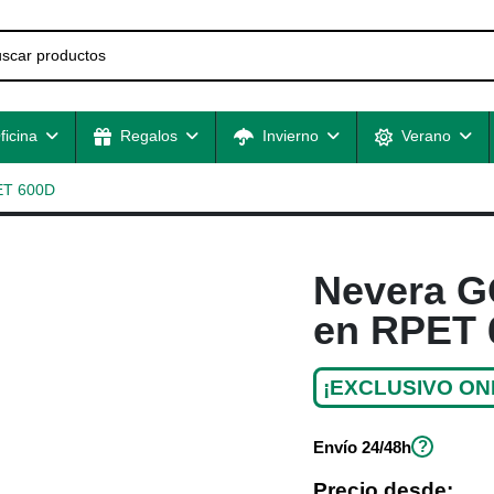
ficina
Regalos
Invierno
Verano
PET 600D
Nevera GO
en RPET 
¡EXCLUSIVO ON
?
Envío
24/48h
Precio desde: