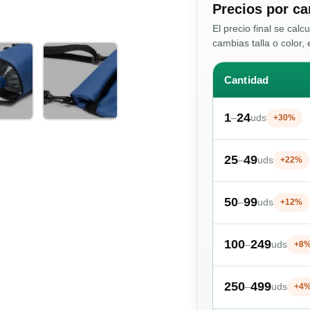
Precios por ca
El precio final se calc
cambias talla o color, 
Cantidad
1
24
–
uds
+30%
25
49
–
uds
+22%
50
99
–
uds
+12%
100
249
–
uds
+8
250
499
–
uds
+4