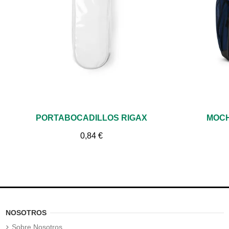
Vista rápida
PORTABOCADILLOS RIGAX
MOCH
0,84 €
NOSOTROS
Sobre Nosotros