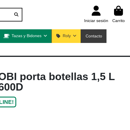
Iniciar sesión
Carrito
Tazas y Bidones
Roly
Contacto
BI porta botellas 1,5 L
600D
LINE!