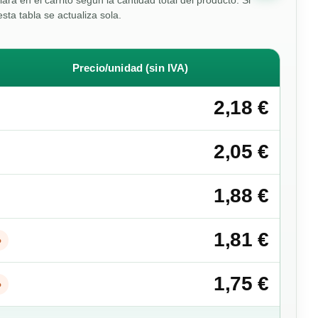
ulará en el carrito según la cantidad total del producto. Si
esta tabla se actualiza sola.
Precio/unidad (sin IVA)
2,18 €
2,05 €
1,88 €
1,81 €
%
1,75 €
%