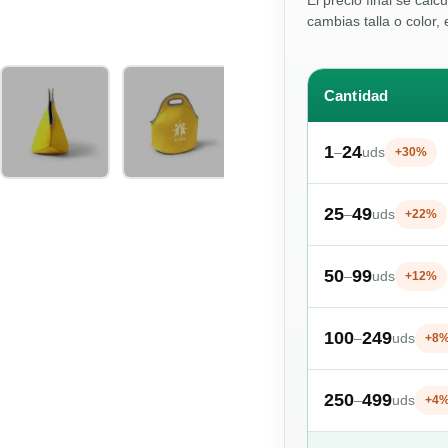
El precio final se calc
cambias talla o color, 
Cantidad
1
24
–
uds
+30%
25
49
–
uds
+22%
50
99
–
uds
+12%
100
249
–
uds
+8
250
499
–
uds
+4