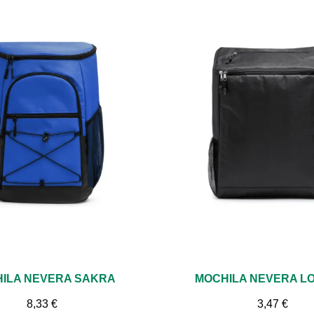
Vista rápida
Vista rápida
ILA NEVERA SAKRA
MOCHILA NEVERA L
8,33 €
3,47 €