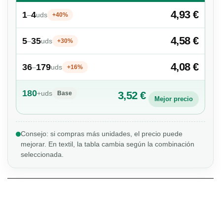
4,93 €
1
4
–
uds
+40%
4,58 €
5
35
–
uds
+30%
4,08 €
36
179
–
uds
+16%
180
+
uds
3,52 €
Base
Mejor precio
Consejo: si compras más unidades, el precio puede
mejorar. En textil, la tabla cambia según la combinación
seleccionada.