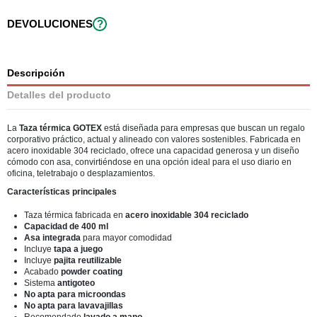
DEVOLUCIONES
?
Descripción
Detalles del producto
La
Taza térmica GOTEX
está diseñada para empresas que buscan un regalo
corporativo práctico, actual y alineado con valores sostenibles. Fabricada en
acero inoxidable 304 reciclado, ofrece una capacidad generosa y un diseño
cómodo con asa, convirtiéndose en una opción ideal para el uso diario en
oficina, teletrabajo o desplazamientos.
Características principales
Taza térmica fabricada en
acero inoxidable 304 reciclado
Capacidad de 400 ml
Asa integrada
para mayor comodidad
Incluye
tapa a juego
Incluye
pajita reutilizable
Acabado
powder coating
Sistema
antigoteo
No apta para microondas
No apta para lavavajillas
Recomendado
lavado a mano