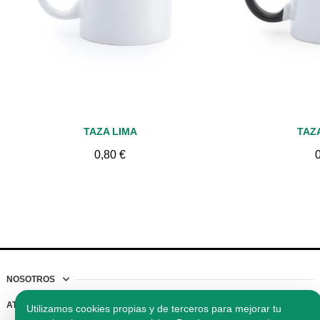
Vista rápida
Vis
TAZA LIMA
TAZ
0,80 €
NOSOTROS
ATENCIÓN AL CLIENTE
Utilizamos cookies propias y de terceros para mejorar tu