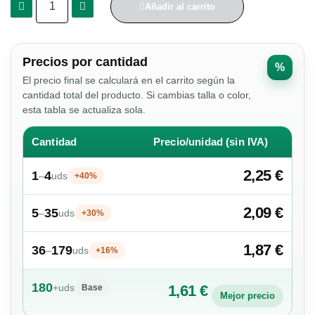
Añadir al carrito
Precios por cantidad
%
El precio final se calculará en el carrito según la
cantidad total del producto. Si cambias talla o color,
esta tabla se actualiza sola.
Cantidad
Precio/unidad (sin IVA)
2,25 €
1
4
–
uds
+40%
2,09 €
5
35
–
uds
+30%
1,87 €
36
179
–
uds
+16%
180
+
uds
1,61 €
Base
Mejor precio