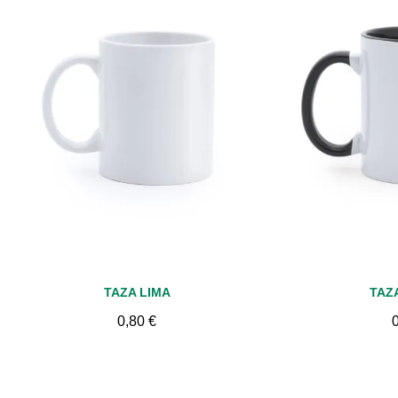
Vista rápida
Vis
TAZA LIMA
TAZ
0,80 €