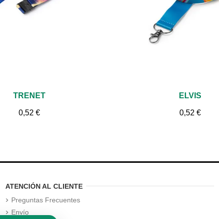
Vista rápida
Vista rápida
TRENET
ELVIS
0,52 €
0,52 €
ATENCIÓN AL CLIENTE
Preguntas Frecuentes
Envío