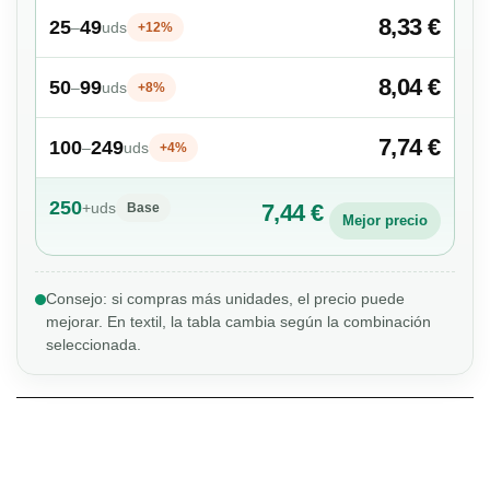
8,33 €
25
49
–
uds
+12%
8,04 €
50
99
–
uds
+8%
7,74 €
100
249
–
uds
+4%
250
+
uds
7,44 €
Base
Mejor precio
Consejo: si compras más unidades, el precio puede
mejorar. En textil, la tabla cambia según la combinación
seleccionada.