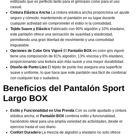
estilizado que es perfecto tanto para el gimnasio como para el uso
casual.
Cintura Elástica Ancha
La cintura elástica ancha proporciona un ajuste
seguro y cómodo, manteniendo el pantalón en su lugar durante
cualquier actividad sin comprometer el estilo ni la comodidad.
Tejido Suave y Elástico
Fabricado con 90% algodón y 10% elastano,
este pantalón ofrece una sensación de suavidad y elasticidad,
permitiendo una gran libertad de movimiento y una comodidad
inigualable.
Opciones de Color Gris Vigoré
El
Pantalón BOX
en color gris vigoré
tiene una composición de 81% algodón, 13% viscosa y 6% elastano,
proporcionando una textura aún más suave y una mayor durabilidad.
Diseño de Punto Liso
El tejido de punto liso asegura una superficie
suave y uniforme, lo que hace que este pantalón sea fácil de combinar
con cualquier top o sudadera.
Beneficios del Pantalón Sport
Largo BOX
Estilo y Funcionalidad en Una Prenda
Con su corte ajustado y cintura
elástica ancha, el
Pantalón BOX
combina estilo y funcionalidad,
haciéndolo ideal para una amplia variedad de actividades, desde el
ejercicio hasta el uso diario.
Confort Duradero
La mezcla de algodón y elastano no solo ofrece