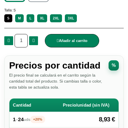
Talla
S
S
M
L
XL
2XL
3XL
Añadir al carrito
Precios por cantidad
%
El precio final se calculará en el carrito según la
cantidad total del producto. Si cambias talla o color,
esta tabla se actualiza sola.
Cantidad
Precio/unidad (sin IVA)
8,93 €
1
24
–
uds
+20%