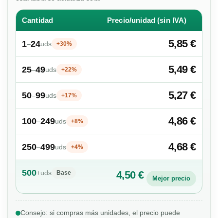
Cantidad
Precio/unidad (sin IVA)
5,85 €
1
24
–
uds
+30%
5,49 €
25
49
–
uds
+22%
5,27 €
50
99
–
uds
+17%
4,86 €
100
249
–
uds
+8%
4,68 €
250
499
–
uds
+4%
500
+
uds
4,50 €
Base
Mejor precio
Consejo: si compras más unidades, el precio puede