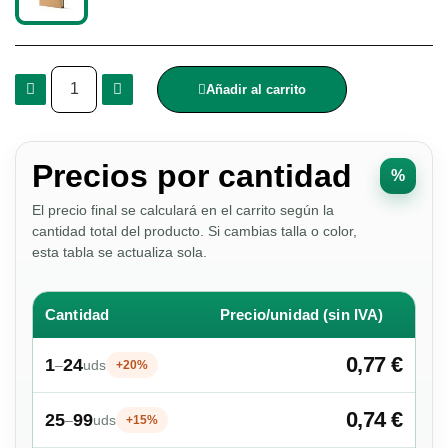
Añadir al carrito
Precios por cantidad
%
El precio final se calculará en el carrito según la
cantidad total del producto. Si cambias talla o color,
esta tabla se actualiza sola.
Cantidad
Precio/unidad (sin IVA)
0,77 €
1
24
–
uds
+20%
0,74 €
25
99
–
uds
+15%