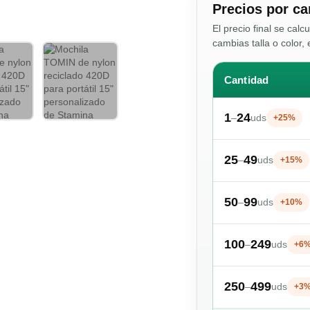
Precios por ca
El precio final se calc
cambias talla o color, 
Cantidad
1
24
–
uds
+25%
25
49
–
uds
+15%
50
99
–
uds
+10%
100
249
–
uds
+6
250
499
–
uds
+3