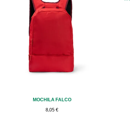
Vista rápida
MOCHILA FALCO
8,05 €