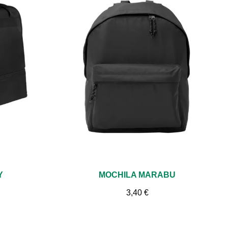
Vista rápida
Y
MOCHILA MARABU
3,40 €