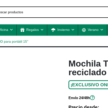
ficina
Regalos
Invierno
Verano
 para portátil 15"
Mochila 
reciclado
¡EXCLUSIVO ON
?
Envío
24/48h
Precio desde: