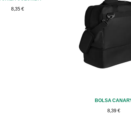
8,35 €
Vista rápida
BOLSA CANAR
8,39 €