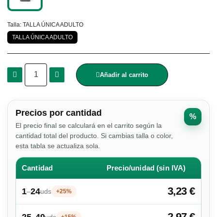
Talla
TALLA ÚNICA ADULTO
TALLA ÚNICA ADULTO
Añadir al carrito
Precios por cantidad
%
El precio final se calculará en el carrito según la
cantidad total del producto. Si cambias talla o color,
esta tabla se actualiza sola.
Cantidad
Precio/unidad (sin IVA)
3,23 €
1
24
–
uds
+25%
2,97 €
25
49
–
uds
+15%