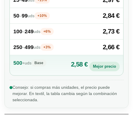
2,84 €
50
99
–
uds
+10%
2,73 €
100
249
–
uds
+6%
2,66 €
250
499
–
uds
+3%
500
+
uds
2,58 €
Base
Mejor precio
Consejo: si compras más unidades, el precio puede
mejorar. En textil, la tabla cambia según la combinación
seleccionada.