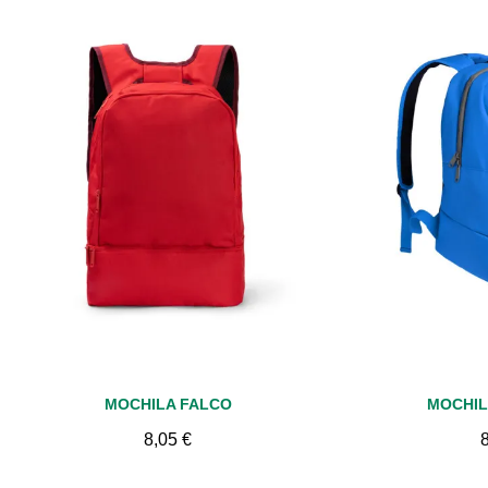
Vista rápida
Vis
MOCHILA FALCO
MOCHI
8,05 €