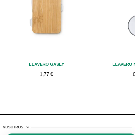
Vista rápida
Vis
LLAVERO GASLY
LLAVERO 
1,77 €
NOSOTROS