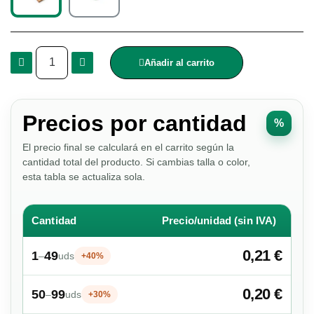
Añadir al carrito
Precios por cantidad
%
El precio final se calculará en el carrito según la
cantidad total del producto. Si cambias talla o color,
esta tabla se actualiza sola.
Cantidad
Precio/unidad (sin IVA)
0,21 €
1
49
–
uds
+40%
0,20 €
50
99
–
uds
+30%