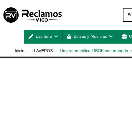
Escritura
Bolsas y Mochilas
O
Inicio
LLAVEROS
Llavero metálico LIBOK con moneda pa