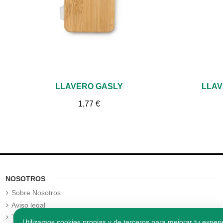
Vista rápida
LLAVERO GASLY
LLAV
1,77 €
NOSOTROS
Sobre Nosotros
Aviso legal
Términos y condiciones
Utilizamos cookies propias y de terceros para mejorar tu experi