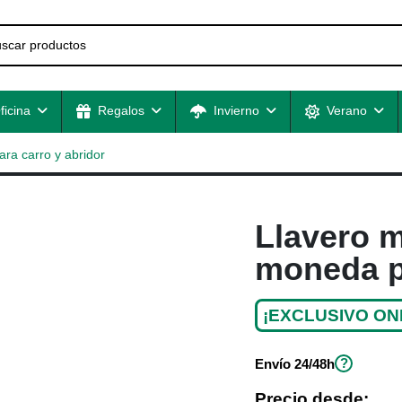
ficina
Regalos
Invierno
Verano
ra carro y abridor
Llavero 
moneda pa
¡EXCLUSIVO ON
?
Envío
24/48h
Precio desde: