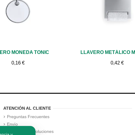
Vista rápida
Vista rápida
ERO MONEDA TONIC
LLAVERO METÁLICO 
0,16 €
0,42 €
ATENCIÓN AL CLIENTE
Preguntas Frecuentes
Envío
Política de Devoluciones
encia y