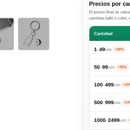
Precios por ca
El precio final se calc
cambias talla o color, 
Cantidad
1
49
–
uds
+40%
50
99
–
uds
+30%
100
499
–
uds
+2
500
999
–
uds
+1
1000
2499
–
uds