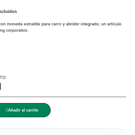
xcluidos
on moneda extraíble para carro y abridor integrado, un artículo
ng corporativo.
LTO
Añadir al carrito