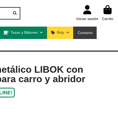
Iniciar sesión
Carrito
Tazas y Bidones
Roly
Contacto
metálico LIBOK con
ra carro y abridor
LINE!