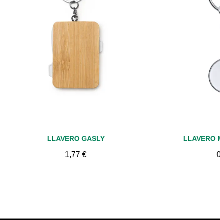
Vista rápida
Vis
LLAVERO GASLY
LLAVERO 
1,77 €