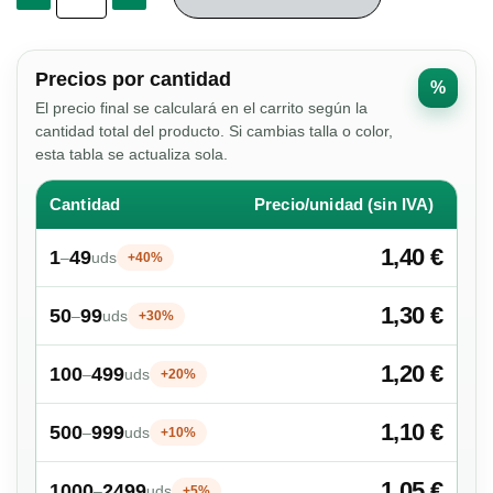
Precios por cantidad
%
El precio final se calculará en el carrito según la
cantidad total del producto. Si cambias talla o color,
esta tabla se actualiza sola.
Cantidad
Precio/unidad (sin IVA)
1,40 €
1
49
–
uds
+40%
1,30 €
50
99
–
uds
+30%
1,20 €
100
499
–
uds
+20%
1,10 €
500
999
–
uds
+10%
1,05 €
1000
2499
–
uds
+5%