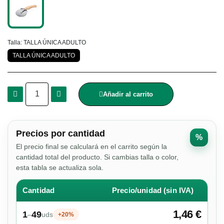
Talla
TALLA ÚNICA ADULTO
TALLA ÚNICA ADULTO
Añadir al carrito
Precios por cantidad
%
El precio final se calculará en el carrito según la
cantidad total del producto. Si cambias talla o color,
esta tabla se actualiza sola.
Cantidad
Precio/unidad (sin IVA)
1,46 €
1
49
–
uds
+20%