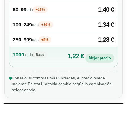
1,40 €
50
99
–
uds
+15%
1,34 €
100
249
–
uds
+10%
1,28 €
250
999
–
uds
+5%
1000
+
uds
1,22 €
Base
Mejor precio
Consejo: si compras más unidades, el precio puede
mejorar. En textil, la tabla cambia según la combinación
seleccionada.