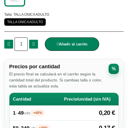
Talla
TALLA ÚNICA ADULTO
TALLA ÚNICA ADULTO
Añadir al carrito
Precios por cantidad
%
El precio final se calculará en el carrito según la
cantidad total del producto. Si cambias talla o color,
esta tabla se actualiza sola.
Cantidad
Precio/unidad (sin IVA)
0,20 €
1
49
–
uds
+40%
0,17 €
50
249
–
uds
+20%