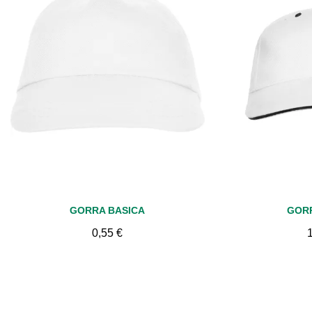
Vista rápida
Vis
GORRA BASICA
GOR
0,55 €