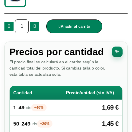
Añadir al carrito
Precios por cantidad
%
El precio final se calculará en el carrito según la
cantidad total del producto. Si cambias talla o color,
esta tabla se actualiza sola.
Cantidad
Precio/unidad (sin IVA)
1,69 €
1
49
–
uds
+40%
1,45 €
50
249
–
uds
+20%