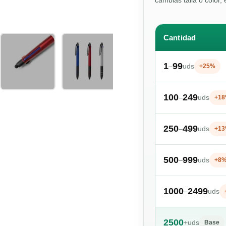
cambias talla o color, 
Cantidad
1
99
–
uds
+25%
100
249
–
uds
+1
250
499
–
uds
+1
500
999
–
uds
+8
1000
2499
–
uds
2500
+
uds
Base