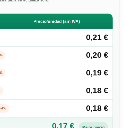
esta tabla se actualiza sola.
Precio/unidad (sin IVA)
0,21 €
0,20 €
8%
0,19 €
3%
0,18 €
%
0,18 €
+4%
0,17 €
Mejor precio