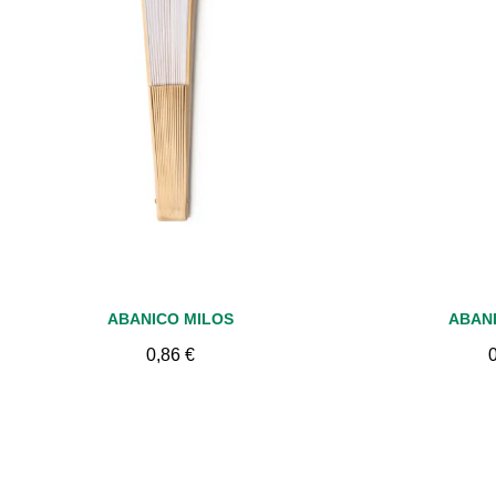
Vista rápida
Vis
ABANICO MILOS
ABAN
0,86 €