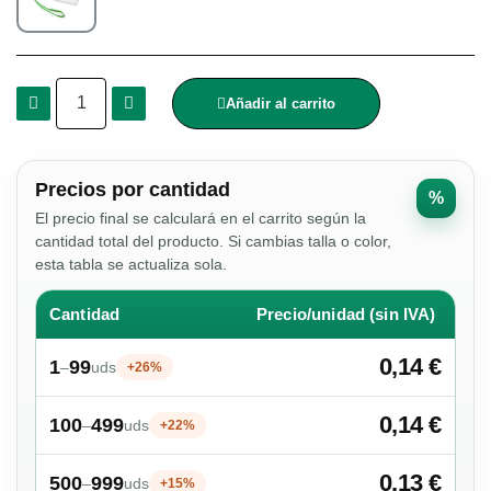
Añadir al carrito
Precios por cantidad
%
El precio final se calculará en el carrito según la
cantidad total del producto. Si cambias talla o color,
esta tabla se actualiza sola.
Cantidad
Precio/unidad (sin IVA)
0,14 €
1
99
–
uds
+26%
0,14 €
100
499
–
uds
+22%
0,13 €
500
999
–
uds
+15%