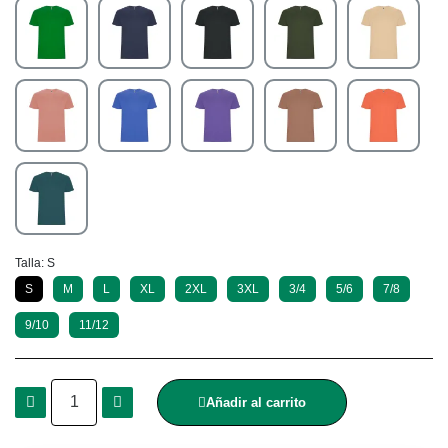
Talla
S
S
M
L
XL
2XL
3XL
3/4
5/6
7/8
9/10
11/12
Añadir al carrito