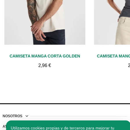
Vista rápida
Vis
CAMISETA MANGA CORTA GOLDEN
2,96 €
NOSOTROS
ATENCIÓN AL CLIENTE
Utilizamos cookies propias y de terceros para mejorar tu