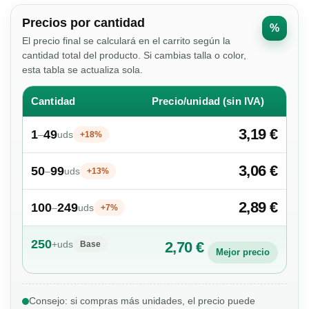
Precios por cantidad
%
El precio final se calculará en el carrito según la
cantidad total del producto. Si cambias talla o color,
esta tabla se actualiza sola.
Cantidad
Precio/unidad (sin IVA)
3,19 €
1
49
–
uds
+18%
3,06 €
50
99
–
uds
+13%
2,89 €
100
249
–
uds
+7%
250
+
uds
2,70 €
Base
Mejor precio
Consejo: si compras más unidades, el precio puede