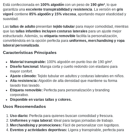
Está confeccionada en
100% algodón
con un peso de
190 g/m²
, lo que
garantiza una
excelente transpirabilidad y resistencia
. La versión en
gris
vigoré
contiene
85% algodón y 15% viscosa
, aportando mayor elasticidad y
suavidad.
Las
tallas de adulto
presentan
tejido tubular
para mayor comodidad, mientras
que las
tallas infantiles incluyen costuras laterales
para un ajuste mejor
estructurado. Además, su
etiqueta removible
facilita la personalización,
convirtiéndola en la opción perfecta para
uniformes, merchandising y ropa
laboral personalizada
.
Características Principales
Material transpirable:
100% algodón en punto liso de 190 g/m².
Diseño funcional:
Manga corta y cuello redondo con elastano para
mayor confort.
Ajuste cómodo:
Tejido tubular en adultos y costuras laterales en niños.
Alta resistencia:
Algodón de alta densidad que mantiene su forma
lavado tras lavado.
Etiqueta removible:
Perfecta para personalización y branding
corporativo.
Disponible en varias tallas y colores.
Usos Recomendados
Uso diario:
Perfecta para quienes buscan comodidad y frescura.
Uniformes y ropa laboral:
Ideal para largas jornadas de trabajo.
Merchandising y promociones:
Fácil de personalizar con logotipos.
Eventos y actividades deportivas:
Ligera y transpirable, perfecta para