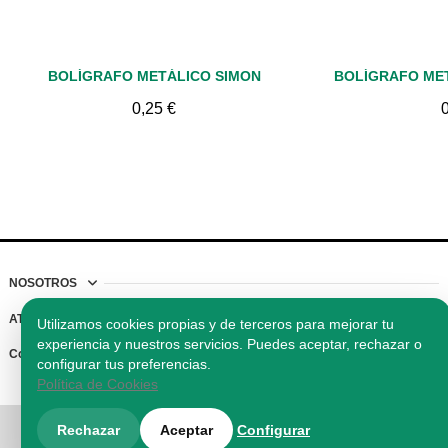
Vista rápida
Vis
BOLÍGRAFO METÁLICO SIMON
0,25 €
NOSOTROS
ATENCIÓN AL CLIENTE
Utilizamos cookies propias y de terceros para mejorar tu
experiencia y nuestros servicios. Puedes aceptar, rechazar o
Contacto
configurar tus preferencias.
Política de Cookies
© 2026 Reclamos Vigo SLU. Todos los derechos reservados.
Rechazar
Aceptar
Configurar
Regalos promocionales, ropa laboral y merchandising