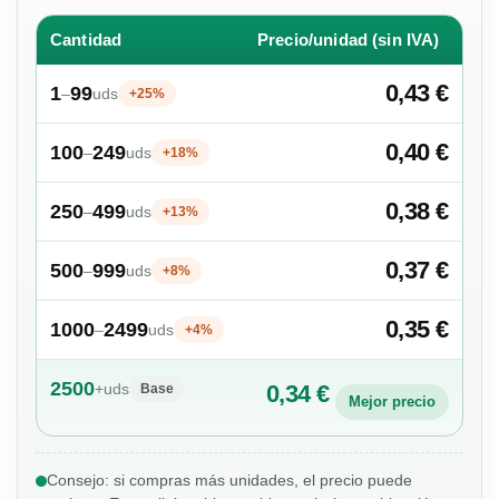
Cantidad
Precio/unidad (sin IVA)
0,43 €
1
99
–
uds
+25%
0,40 €
100
249
–
uds
+18%
0,38 €
250
499
–
uds
+13%
0,37 €
500
999
–
uds
+8%
0,35 €
1000
2499
–
uds
+4%
2500
+
uds
0,34 €
Base
Mejor precio
Consejo: si compras más unidades, el precio puede