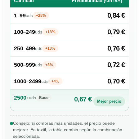
Cantidad
Precio/unidad (sin IVA)
0,84 €
1
99
–
uds
+25%
0,79 €
100
249
–
uds
+18%
0,76 €
250
499
–
uds
+13%
0,72 €
500
999
–
uds
+8%
0,70 €
1000
2499
–
uds
+4%
2500
+
uds
0,67 €
Base
Mejor precio
Consejo: si compras más unidades, el precio puede
mejorar. En textil, la tabla cambia según la combinación
seleccionada.