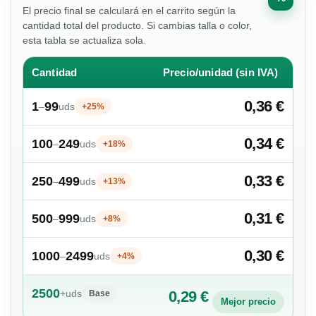
El precio final se calculará en el carrito según la
cantidad total del producto. Si cambias talla o color,
esta tabla se actualiza sola.
Cantidad
Precio/unidad (sin IVA)
0,36 €
1
99
–
uds
+25%
0,34 €
100
249
–
uds
+18%
0,33 €
250
499
–
uds
+13%
0,31 €
500
999
–
uds
+8%
0,30 €
1000
2499
–
uds
+4%
2500
+
uds
0,29 €
Base
Mejor precio