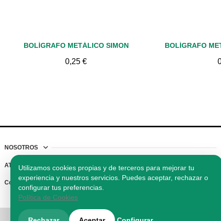
Vista rápida
Vis
BOLÍGRAFO METÁLICO SIMON
0,25 €
NOSOTROS
ATENCIÓN AL CLIENTE
Utilizamos cookies propias y de terceros para mejorar tu
experiencia y nuestros servicios. Puedes aceptar, rechazar o
Contacto
configurar tus preferencias.
Política de Cookies
© 2026 Reclamos Vigo SLU. Todos los derechos reservados.
Rechazar
Aceptar
Configurar