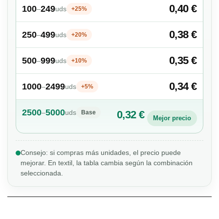
0,40 €
100
249
–
uds
+25%
0,38 €
250
499
–
uds
+20%
0,35 €
500
999
–
uds
+10%
0,34 €
1000
2499
–
uds
+5%
2500
5000
–
uds
0,32 €
Base
Mejor precio
Consejo: si compras más unidades, el precio puede
mejorar. En textil, la tabla cambia según la combinación
seleccionada.