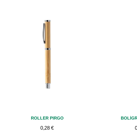
Vista rápida
Vis
ROLLER PIRGO
BOLÍG
0,28 €