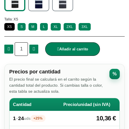
Talla
XS
XS
S
M
L
XL
2XL
3XL
Añadir al carrito
Precios por cantidad
%
El precio final se calculará en el carrito según la
cantidad total del producto. Si cambias talla o color,
esta tabla se actualiza sola.
Cantidad
Precio/unidad (sin IVA)
10,36 €
1
24
–
uds
+25%