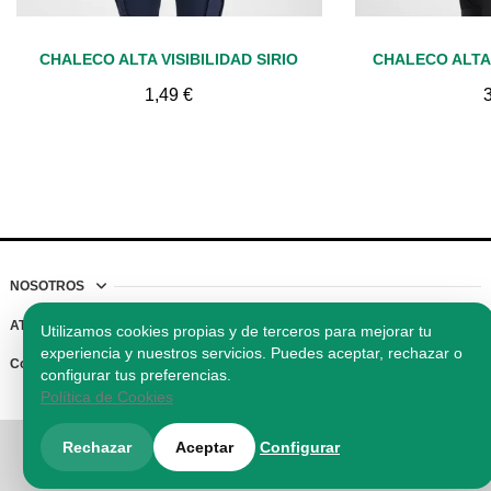
Vista rápida
Vis
CHALECO ALTA VISIBILIDAD SIRIO
CHALECO ALTA 
1,49 €
NOSOTROS
ATENCIÓN AL CLIENTE
Utilizamos cookies propias y de terceros para mejorar tu
experiencia y nuestros servicios. Puedes aceptar, rechazar o
Contacto
configurar tus preferencias.
Política de Cookies
© 2026 Reclamos Vigo SLU. Todos los derechos reservados.
Rechazar
Aceptar
Configurar
Regalos promocionales, ropa laboral y merchandising
personalizado.