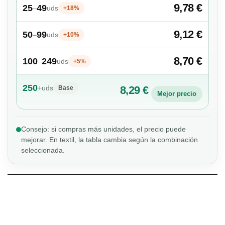
9,78 €
25
49
–
uds
+18%
9,12 €
50
99
–
uds
+10%
8,70 €
100
249
–
uds
+5%
250
+
uds
8,29 €
Base
Mejor precio
Consejo: si compras más unidades, el precio puede
mejorar. En textil, la tabla cambia según la combinación
seleccionada.